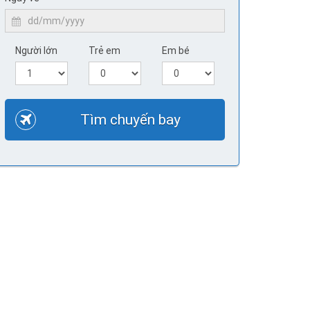
Người lớn
Trẻ em
Em bé
Tìm chuyến bay