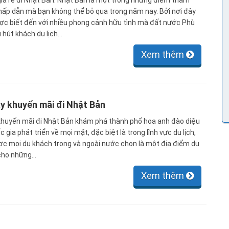
iá rẻ đi Nhật Bản. Nhật Bản là một trong những điểm tham
 hấp dẫn mà bạn không thể bỏ qua trong năm nay. Bởi nơi đây
ợc biết đến với nhiều phong cảnh hữu tình mà đất nước Phù
 hút khách du lịch…
Xem thêm
y khuyến mãi đi Nhật Bản
huyến mãi đi Nhật Bản khám phá thành phố hoa anh đào diệu
ốc gia phát triển về mọi mặt, đặc biệt là trong lĩnh vực du lịch,
c mọi du khách trong và ngoài nước chọn là một địa điểm du
g cho những…
Xem thêm