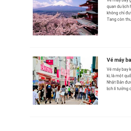
Vé máy bay g
quan du lịch
không chỉ đư
Tang còn thu
Vé máy ba
Vé máy bay k
kì, là một qu
Nhật Bản đượ
lịch lí tưởn