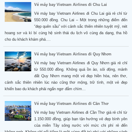
Vé máy bay Vietnam Airlines đi Chu Lai
Vé máy bay Vietnam Airlines đi Chu Lai giá rẻ chỉ từ
550.000 đồng. Chu Lai – Một trong những điểm đến
“đẹp quên sầu” với cảnh sắc thiên nhiên tuyệt mỹ, nét
hoang sơ và kì bí cùng hệ sinh thái du lịch vô cùng đa dạng, tha hồ
cho du khách khám phá….
Vé máy bay Vietnam Airlines đi Quy Nhơn
Vé máy bay Vietnam Airlines đi Quy Nhơn giá rẻ chỉ
từ 550.000 đồng. Không quá ồn ào, sôi động, mảnh
đất Quy Nhơn mang một vẻ đẹp hiền hòa, nên thơ,
cảnh sắc thiên nhiên lúc nào cũng thơ mộng, trữ tình, một vẻ đẹp
khiến bao du khách phải ngẩn ngơ đắm chìm…
Vé máy bay Vietnam Airlines đi Cần Thơ
Vé máy bay Vietnam Airlines đi Cần Thơ giá rẻ chỉ từ
1.150.000 đồng, giúp bạn tận hưởng vẻ đẹp bình yên
của miền Tây sông nước với mức chi phí rẻ đến
không ngờ. Không chỉ nổi tiếng là một vùng đất trù phú với những cánh