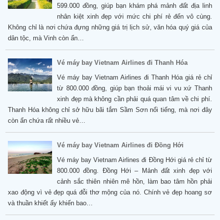
599.000 đồng, giúp bạn khám phá mảnh đất địa linh
nhân kiệt xinh đẹp với mức chi phí rẻ đến vô cùng.
Không chỉ là nơi chứa đựng những giá trị lịch sử, văn hóa quý giá của
dân tộc, mà Vinh còn ẩn…
Vé máy bay Vietnam Airlines đi Thanh Hóa
Vé máy bay Vietnam Airlines đi Thanh Hóa giá rẻ chỉ
từ 800.000 đồng, giúp bạn thoải mái vi vu xứ Thanh
xinh đẹp mà không cần phải quá quan tâm về chi phí.
Thanh Hóa không chỉ sở hữu bãi tắm Sầm Sơn nổi tiếng, mà nơi đây
còn ẩn chứa rất nhiều vẻ…
Vé máy bay Vietnam Airlines đi Đồng Hới
Vé máy bay Vietnam Airlines đi Đồng Hới giá rẻ chỉ từ
800.000 đồng. Đồng Hới – Mảnh đất xinh đẹp với
cảnh sắc thiên nhiên mê hồn, làm bao tâm hồn phải
xao động vì vẻ đẹp quá đỗi thơ mộng của nó. Chính vẻ đẹp hoang sơ
và thuần khiết ấy khiến bao…