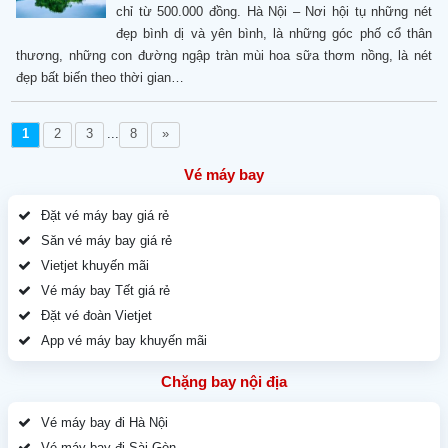
chỉ từ 500.000 đồng. Hà Nội – Nơi hội tụ những nét
đẹp bình dị và yên bình, là những góc phố cổ thân
thương, những con đường ngập tràn mùi hoa sữa thơm nồng, là nét
đẹp bất biến theo thời gian…
1
2
3
...
8
»
Vé máy bay
Đặt vé máy bay giá rẻ
Săn vé máy bay giá rẻ
Vietjet khuyến mãi
Vé máy bay Tết giá rẻ
Đặt vé đoàn Vietjet
App vé máy bay khuyến mãi
Chặng bay nội địa
Vé máy bay đi Hà Nội
Vé máy bay đi Sài Gòn