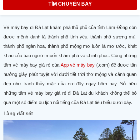
TÌM CHUYẾN BAY
Vé máy bay đi Đà Lạt khám phá thủ phủ của tỉnh Lâm Đồng còn
được mệnh danh là thành phố tình yêu, thành phố sương mù,
thành phố ngàn hoa, thành phố mộng mơ luôn là mơ ước, khát
khao của bao người muốn khám phá và chinh phục. Cùng những
tấm vé máy bay giá rẻ của
App vé máy bay
(.com) để được tận
hưởng giây phút tuyệt vời dưới tiết trời thơ mộng và cảnh quan
đẹp như tranh thủy mặc của nơi đây ngay hôm nay. Sở hữu
những tấm vé máy bay giá rẻ đi Đà Lạt du khách không thể bỏ
qua một số điểm du lịch nổi tiếng của Đà Lạt tiêu biểu dưới đây.
Làng đất sét