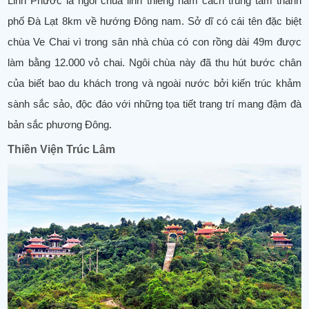
Linh Phước là ngôi chùa linh thiêng nằm cách trung tâm thành
phố Đà Lạt 8km về hướng Đông nam. Sở dĩ có cái tên đặc biệt
chùa Ve Chai vì trong sân nhà chùa có con rồng dài 49m được
làm bằng 12.000 vỏ chai. Ngôi chùa này đã thu hút bước chân
của biết bao du khách trong và ngoài nước bởi kiến trúc khảm
sành sắc sảo, độc đáo với những tọa tiết trang trí mang đậm đà
bản sắc phương Đông.
Thiền Viện Trúc Lâm