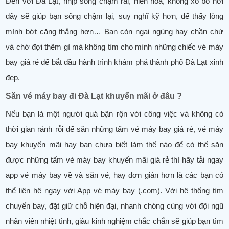
Đến với Đà Lạt, nhịp sống chậm rãi, hiền hòa, không xô bồ nơi
đây sẽ giúp bạn sống chậm lại, suy nghĩ kỹ hơn, để thấy lòng
mình bớt căng thẳng hơn… Bạn còn ngại ngùng hay chần chừ
và chờ đợi thêm gì mà không tìm cho mình những chiếc vé máy
bay giá rẻ để bắt đầu hành trình khám phá thành phố Đà Lạt xinh
đẹp.
Săn vé máy bay đi Đà Lạt khuyến mãi ở đâu ?
Nếu bạn là một người quá bận rộn với công việc và không có
thời gian rảnh rỗi để săn những tấm vé máy bay giá rẻ, vé máy
bay khuyến mãi hay bạn chưa biết làm thế nào để có thể săn
được những tấm vé máy bay khuyến mãi giá rẻ thì hãy tải ngay
app vé máy bay về và săn vé, hay đơn giản hơn là các bạn có
thể liên hệ ngay với App vé máy bay (.com). Với hệ thống tìm
chuyến bay, đặt giữ chỗ hiện đại, nhanh chóng cùng với đội ngũ
nhân viên nhiệt tình, giàu kinh nghiệm chắc chắn sẽ giúp bạn tìm