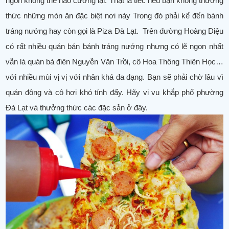
ngon không thể nào cưỡng lại. Thật là tiếc nếu bạn không thưởng
thức những món ăn đặc biệt nơi này Trong đó phải kể đến bánh
tráng nướng hay còn gọi là Piza Đà Lạt. Trên đường Hoàng Diệu
có rất nhiều quán bán bánh tráng nướng nhưng có lẽ ngon nhất
vẫn là quán bà điên Nguyễn Văn Trồi, cô Hoa Thông Thiên Học…
với nhiều mùi vị vị với nhân khá đa dạng. Bạn sẽ phải chờ lâu vì
quán đông và cô hơi khó tính đấy. Hãy vi vu khắp phố phường
Đà Lạt và thưởng thức các đặc sản ở đây.