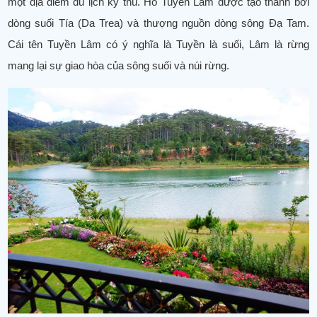
một địa điểm du lịch kỳ thú. Hồ Tuyền Lâm được tạo thành bởi
dòng suối Tía (Da Trea) và thượng nguồn dòng sông Đạ Tam.
Cái tên Tuyền Lâm có ý nghĩa là Tuyền là suối, Lâm là rừng
mang lại sự giao hòa của sông suối và núi rừng.