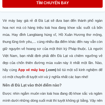
TÌM CHUYẾN BAY
Vé máy bay giá rẻ đi Đà Lạt sẽ đưa bạn đến thành phố ngàn
hoa nơi mà có hàng triệu loài hoa đang khoe sắc suốt cả bốn
mùa. Hay đỉnh Langbiang hùng vĩ, Hồ Xuân Hương thơ mộng,
thung lũng tình yêu,… cùng nhiều địa điểm khác đến nay vẫn còn
giữ nguyên vẻ hoang sơ của một thời kỳ Pháp thuộc. Là người
Việt Nam, bạn nhất định phải đến Đà Lạt và chiêm ngưỡng vẻ
đẹp của chốn thiên đường mùa xuân này ít nhất một lần. Nào,
hãy cùng
App vé máy bay
(.com)
bỏ túi một số kinh nghiệm để
có một chuyến đi tuyệt vời và ý nghĩa nhất các bạn nhé!
Nên đi Đà Lạt vào thời điểm nào?
Được nhìn ngắm muôn vàn loài hoa đang độ khoe sắc và ngâm
mình dưới những dòng suối mát thì tuyệt không gì bằng. Vậy nên