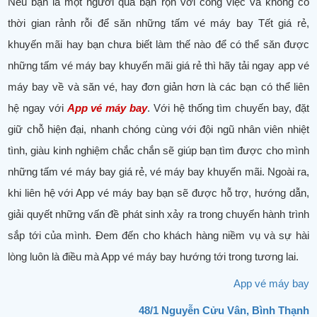
Nếu bạn là một người quá bận rộn với công việc và không có
thời gian rảnh rỗi để săn những tấm vé máy bay Tết giá rẻ,
khuyến mãi hay bạn chưa biết làm thế nào để có thể săn được
những tấm vé máy bay khuyến mãi giá rẻ thì hãy tải ngay app vé
máy bay về và săn vé, hay đơn giản hơn là các bạn có thể liên
hệ ngay với
App vé máy bay
. Với hệ thống tìm chuyến bay, đặt
giữ chỗ hiện đại, nhanh chóng cùng với đội ngũ nhân viên nhiệt
tình, giàu kinh nghiệm chắc chắn sẽ giúp bạn tìm được cho mình
những tấm vé máy bay giá rẻ, vé máy bay khuyến mãi. Ngoài ra,
khi liên hệ với App vé máy bay bạn sẽ được hỗ trợ, hướng dẫn,
giải quyết những vấn đề phát sinh xảy ra trong chuyến hành trình
sắp tới của mình. Đem đến cho khách hàng niềm vụ và sự hài
lòng luôn là điều mà App vé máy bay hướng tới trong tương lai.
App vé máy bay
48/1 Nguyễn Cửu Vân, Bình Thạnh