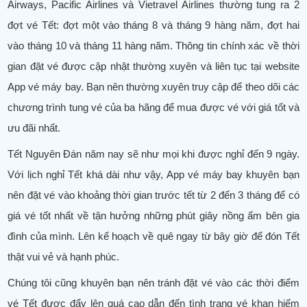
Airways, Pacific Airlines và Vietravel Airlines thường tung ra 2
đợt vé Tết: đợt một vào tháng 8 và tháng 9 hàng năm, đợt hai
vào tháng 10 và tháng 11 hàng năm. Thông tin chính xác về thời
gian đặt vé được cập nhật thường xuyên và liên tục tại website
App vé máy bay. Bạn nên thường xuyên truy cập để theo dõi các
chương trình tung vé của ba hãng để mua được vé với giá tốt và
ưu đãi nhất.
Tết Nguyên Đán năm nay sẽ như mọi khi được nghỉ đến 9 ngày.
Với lịch nghỉ Tết khá dài như vậy, App vé máy bay khuyên bạn
nên đặt vé vào khoảng thời gian trước tết từ 2 đến 3 tháng để có
giá vé tốt nhất về tận hưởng những phút giây nồng ấm bên gia
đình của mình. Lên kế hoạch về quê ngay từ bây giờ để đón Tết
thật vui vẻ và hạnh phúc.
Chúng tôi cũng khuyên bạn nên tránh đặt vé vào các thời điểm
vé Tết được đẩy lên quá cao dẫn đến tình trạng vé khan hiếm