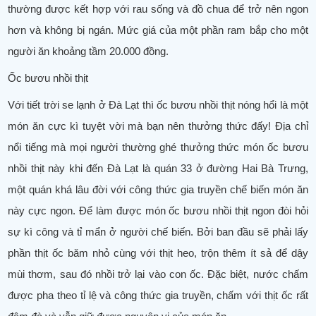
thường được kết hợp với rau sống và đồ chua để trở nên ngon
hơn và không bị ngán. Mức giá của một phần ram bắp cho một
người ăn khoảng tầm 20.000 đồng.
Ốc bươu nhồi thịt
Với tiết trời se lạnh ở Đà Lạt thì ốc bươu nhồi thịt nóng hổi là một
món ăn cực kì tuyệt vời mà bạn nên thưởng thức đấy! Địa chỉ
nổi tiếng mà mọi người thường ghé thưởng thức món ốc bươu
nhồi thịt này khi đến Đà Lạt là quán 33 ở đường Hai Bà Trưng,
một quán khá lâu đời với công thức gia truyền chế biến món ăn
này cực ngon. Để làm được món ốc bươu nhồi thịt ngon đòi hỏi
sự kì công và tỉ mẩn ở người chế biến. Bởi ban đầu sẽ phải lấy
phần thịt ốc băm nhỏ cùng với thịt heo, trộn thêm ít sả để dậy
mùi thơm, sau đó nhồi trở lại vào con ốc. Đặc biệt, nước chấm
được pha theo tỉ lệ và công thức gia truyền, chấm với thịt ốc rất