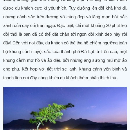
được du khách cực kì yêu thích. Tuy đường lên đồi khá khó đi,
nhưng cảnh sắc trên đường vô cùng đẹp và lãng mạn bởi sắc
xanh của cây cối tràn ngập. Đặc biệt, chỉ mất khoảng 20 phút leo
đồi thôi là bạn đã có thể đặt chân tới ngọn đồi xinh đẹp này rồi
đấy! Đến với nơi đây, du khách có thể tha hồ chiêm ngưỡng toàn
bộ khung cảnh tuyệt sắc của thành phố Đà Lạt từ trên cao, một
khung cảnh mơ hồ và ảo diệu bởi những áng sương mù mờ ảo
che phủ. Kết hợp với tiết trời se lạnh, khung cảnh yên bình và
thanh tĩnh nơi đây càng khiến du khách thêm phần thích thú.