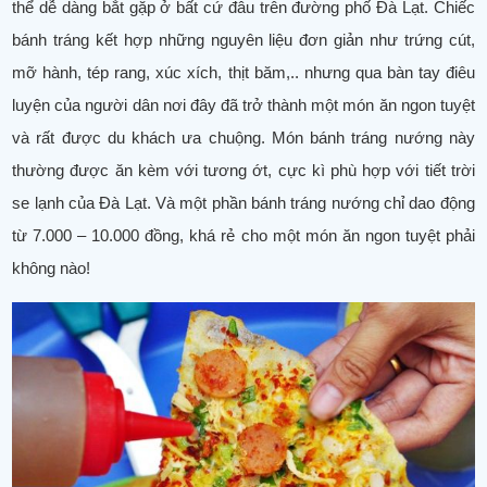
thể dễ dàng bắt gặp ở bất cứ đâu trên đường phố Đà Lạt. Chiếc
bánh tráng kết hợp những nguyên liệu đơn giản như trứng cút,
mỡ hành, tép rang, xúc xích, thịt băm,.. nhưng qua bàn tay điêu
luyện của người dân nơi đây đã trở thành một món ăn ngon tuyệt
và rất được du khách ưa chuộng. Món bánh tráng nướng này
thường được ăn kèm với tương ớt, cực kì phù hợp với tiết trời
se lạnh của Đà Lạt. Và một phần bánh tráng nướng chỉ dao động
từ 7.000 – 10.000 đồng, khá rẻ cho một món ăn ngon tuyệt phải
không nào!