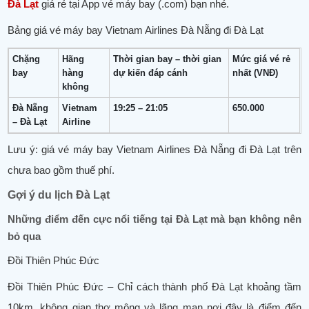
Đà Lạt
giá rẻ tại App vé máy bay (.com) bạn nhé.
Bảng giá vé máy bay Vietnam Airlines Đà Nẵng đi Đà Lạt
Chặng
Hãng
Thời gian bay – thời gian
Mức giá vé rẻ
bay
hàng
dự kiến đáp cánh
nhất (VNĐ)
không
Đà Nẵng
Vietnam
19:25 – 21:05
650.000
– Đà Lạt
Airline
Lưu ý: giá vé máy bay Vietnam Airlines Đà Nẵng đi Đà Lạt trên
chưa bao gồm thuế phí.
Gợi ý du lịch Đà Lạt
Những điểm đến cực nổi tiếng tại Đà Lạt mà bạn không nên
bỏ qua
Đồi Thiên Phúc Đức
Đồi Thiên Phúc Đức – Chỉ cách thành phố Đà Lạt khoảng tầm
10km, không gian thơ mộng và lãng mạn nơi đây là điểm đến