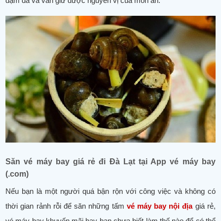
đậm đà và vẫn giữ được nguyên vị của món ăn.
Săn vé máy bay giá rẻ đi Đà Lạt tại App vé máy bay
(.com)
Nếu bạn là một người quá bận rộn với công việc và không có
thời gian rảnh rỗi để săn những tấm
vé máy bay nội địa
giá rẻ,
vé máy bay khuyến mãi hay bạn chưa biết làm thế nào để có thể