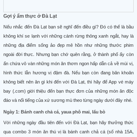
Gợi ý ẩm thực ở Đà Lạt
Nếu nhắc đến Đà Lạt bạn sẽ nghĩ đến điều gì? Đó có thể là bầu
không khí se lạnh với những cánh rừng thông xanh ngắt, hay là
những địa điểm sống ảo đẹp mê hồn như những thước phim
ngoài đời thực. Nhưng bạn chớ quên rằng, ở thành phố ấy còn
ẩn chứa vô vàn những món ăn thơm ngon hấp dẫn cả về mùi vị,
hình thức lẫn hương vị đậm đà. Nếu bạn còn đang băn khoăn
không biết nên ăn gì khi đến với Đà Lạt, thì hãy để App vé máy
bay (.com) giới thiệu đến bạn thực đơn của những món ăn độc
đáo và nổi tiếng của xứ sương mù theo từng ngày dưới đây nhé.
Ngày 1: Bánh canh chả cá, yaua phô mai, lẩu bò
Với những ngày đầu tiên đến với Đà Lạt, bạn hãy thưởng thức
qua combo 3 món ăn thú vị là bánh canh chả cá (số nhà 15A,