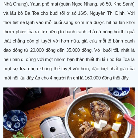
Nhà Chung), Yaua phô mai (quán Ngọc Nhung, số 50, Khe Sanh)
và lẩu bò Ba Toa cho buổi tối ở số 16/5, Nguyễn Thị Định. Với
thời tiết se lạnh vào mỗi buổi sáng sớm mà được hít hà làn khói
thơm phức tỏa ra từ những tô bánh canh chả cá nóng hổi thì quả
thật chẳng còn gì tuyệt vời hơn nữa, giá của mỗi tô bánh canh
dao động từ 20.000 đồng đến 35.000 đồng. Với buổi tối, nhất là
nếu bạn đi cùng với một nhóm bạn thân thiết thì lẩu bò Ba Toa là
một sự lựa chọn không thể tuyệt vời hơn, đặc biệt nhất giá của
một nồi lẩu đầy ắp cho 4 người ăn chỉ là 160.000 đồng thôi đấy.