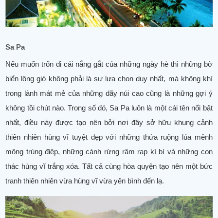
Sa Pa
Nếu muốn trốn đi cái nắng gắt của những ngày hè thì những bờ
biển lộng gió không phải là sự lựa chọn duy nhất, mà không khí
trong lành mát mẻ của những dãy núi cao cũng là những gợi ý
không tồi chút nào. Trong số đó, Sa Pa luôn là một cái tên nổi bật
nhất, điều này được tạo nên bởi nơi đây sở hữu khung cảnh
thiên nhiên hùng vĩ tuyệt đẹp với những thửa ruộng lúa mênh
mông trùng điệp, những cánh rừng rậm rạp kì bí và những con
thác hùng vĩ trắng xóa. Tất cả cùng hòa quyện tạo nên một bức
tranh thiên nhiên vừa hùng vĩ vừa yên bình đến lạ.