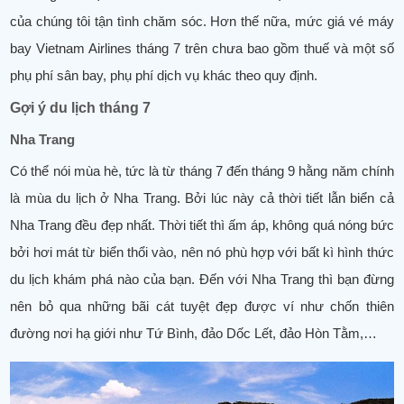
của chúng tôi tận tình chăm sóc. Hơn thế nữa, mức giá vé máy
bay Vietnam Airlines tháng 7 trên chưa bao gồm thuế và một số
phụ phí sân bay, phụ phí dịch vụ khác theo quy định.
Gợi ý du lịch tháng 7
Nha Trang
Có thể nói mùa hè, tức là từ tháng 7 đến tháng 9 hằng năm chính
là mùa du lịch ở Nha Trang. Bởi lúc này cả thời tiết lẫn biển cả
Nha Trang đều đẹp nhất. Thời tiết thì ấm áp, không quá nóng bức
bởi hơi mát từ biển thổi vào, nên nó phù hợp với bất kì hình thức
du lịch khám phá nào của bạn. Đến với Nha Trang thì bạn đừng
nên bỏ qua những bãi cát tuyệt đẹp được ví như chốn thiên
đường nơi hạ giới như Tứ Bình, đảo Dốc Lết, đảo Hòn Tằm,…