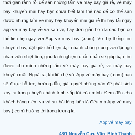
thời gian rảnh rỗi để săn những tấm vé máy bay giá rẻ, vé máy
bay khuyến mãi hay bạn chưa biết làm thế nào để có thể săn
được những tấm vé máy bay khuyến mãi giá rẻ thì hãy tải ngay
app vé máy bay về và săn vé, hay đơn giản hơn là các bạn có
thể liên hệ ngay với App vé máy bay (.com). Với hệ thống tìm
chuyến bay, đặt giữ chỗ hiện đại, nhanh chóng cùng với đội ngũ
nhân viên nhiệt tình, giàu kinh nghiệm chắc chắn sẽ giúp bạn tìm
được cho mình những tấm vé máy bay giá rẻ, vé máy bay
khuyến mãi. Ngoài ra, khi liên hệ với App vé máy bay (.com) bạn
sẽ được hỗ trợ, hướng dẫn, giải quyết những vấn đề phát sinh
xảy ra trong chuyến hành trình sắp tới của mình. Đem đến cho
khách hàng niềm vụ và sự hài lòng luôn là điều mà App vé máy
bay (.com) hướng tới trong tương lai.
App vé máy bay
48/1 Nguyễn Cửu Vân, Bình Thạnh