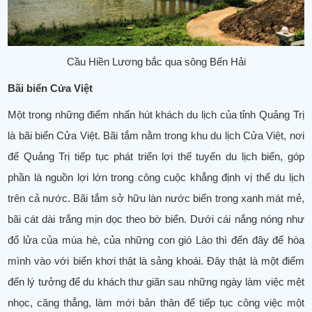
Cầu Hiền Lương bắc qua sông Bến Hải
Bãi biển Cửa Việt
Một trong những điểm nhấn hút khách du lịch của tỉnh Quảng Trị
là bãi biển Cửa Việt. Bãi tắm nằm trong khu du lịch Cửa Việt, nơi
để Quảng Trị tiếp tục phát triển lợi thế tuyến du lịch biển, góp
phần là nguồn lợi lớn trong công cuộc khẳng định vị thế du lịch
trên cả nước. Bãi tắm sở hữu làn nước biển trong xanh mát mẻ,
bãi cát dài trắng mịn dọc theo bờ biển. Dưới cái nắng nóng như
đổ lửa của mùa hè, của những con gió Lào thì đến đây để hòa
mình vào với biển khơi thật là sảng khoái. Đây thật là một điểm
đến lý tưởng để du khách thư giãn sau những ngày làm việc mệt
nhọc, căng thẳng, làm mới bản thân để tiếp tục công việc một